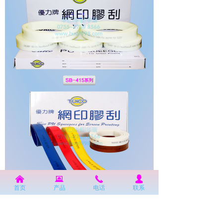
낀
뀵
끅
넙
首页
产品
电话
联系