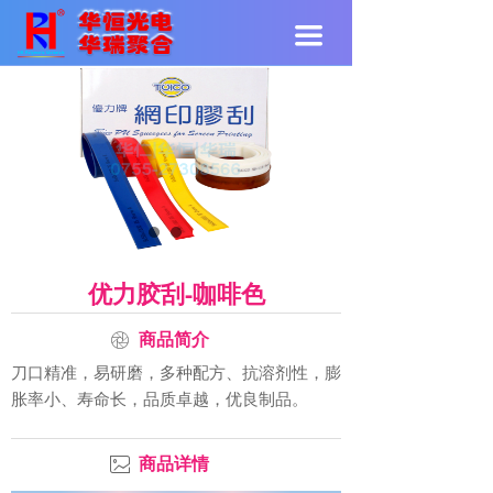
끀
优力胶刮-咖啡色
ꁵ
商品简介
刀口精准，易研磨，多种配方、抗溶剂性，膨
胀率小、寿命长，品质卓越，优良制品。
ꂈ
商品详情