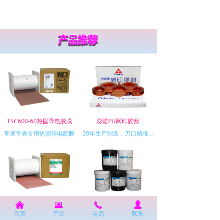
TSC600-60热固导电胶膜
彩诺PU网印胶刮
苹果手表专用热固导电胶膜
20年生产制造，刀口精准、耐溶剂、易研磨
낀
뀵
끅
넙
CR300系列电磁屏蔽膜
PI滚涂&文字油墨
首页
产品
电话
联系
CR300系列电磁屏蔽膜，自主研发，优异导电性、屏蔽性
用于PI膜，电子标签等表面涂布、滚涂印刷油墨及PI文字丝印油墨