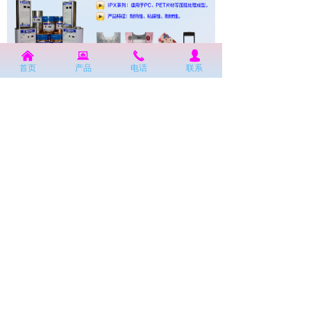
낀
뀵
끅
넙
首页
产品
电话
联系