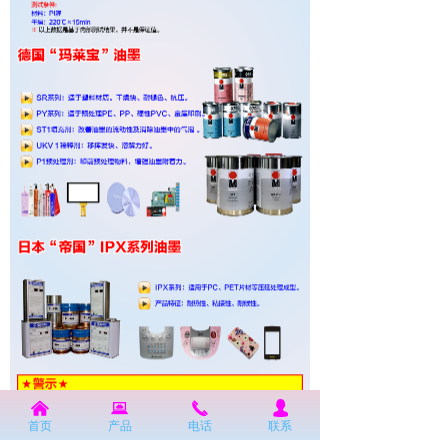
낀
뀵
끅
넙
首页
产品
电话
联系