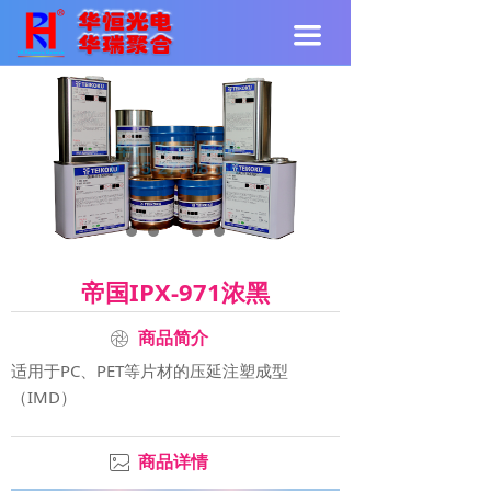
끀
帝国IPX-971浓黑
ꁵ
商品简介
适用于PC、PET等片材的压延注塑成型
（IMD）
ꂈ
商品详情