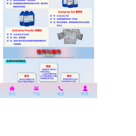
낀
뀵
끅
넙
首页
产品
电话
联系