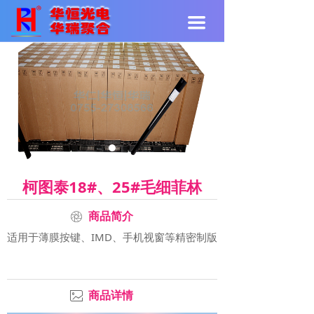
끀
柯图泰18#、25#毛细菲林
ꁵ
商品简介
适用于薄膜按键、IMD、手机视窗等精密制版
ꂈ
商品详情